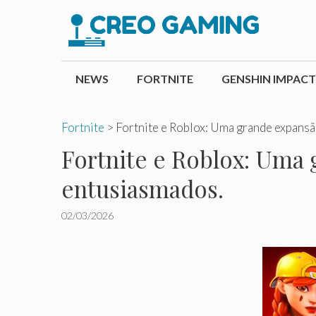
Pular
para
o
conteúdo
NEWS
FORTNITE
GENSHIN IMPACT
Fortnite
>
Fortnite e Roblox: Uma grande expansã
Fortnite e Roblox: Uma 
entusiasmados.
02/03/2026