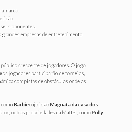
 a marca.
etição.
 seus oponentes.
as grandes empresas de entretenimento.
m público crescente de jogadores. O jogo
e
os jogadores participarão de torneios,
âmica com pistas de obstáculos onde os
as como
Barbie
cujo jogo
Magnata da casa dos
oblox, outras propriedades da Mattel, como
Polly