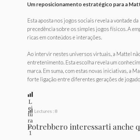
Um reposicionamento estratégico para a Mat
Esta aposta nos jogos sociais revela a vontade da
precedência sobre os simples jogos físicos. A em
ricas em conteúdos e interações.
Ao intervir nestes universos virtuais, a Mattel n
entretenimento. Esta escolha revela um conhecime
marca. Em suma, com estas novas iniciativas, a M
forte ligação entre diferentes gerações de jogado
L
ei
Lectures :
8
tu
ra
Potrebbero interessarti anche qu
s:
1