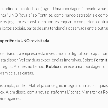
xpandindo sua oferta de jogos. Uma abordagem inovadora para
nta “UNO Royale” ao Fortnite, combinando estratégia e comp
de os jogadores constroem pontes enquanto competem contra
 jogos sociais, parte de uma tendência observada entre outr
experiência UNO revisitada
os físicos; a empresa está investindo no digital para captar u
stá disponível em duas experiências imersivas. Sobre
Fortnit
tratégias. Ao mesmo tempo,
Roblox
oferece uma abordagem din
ram de suas cartas.
ais ampla, onde a Mattel já conseguiu integrar outras franqui
lox. Além disso, com a nova plataforma License Manager da R
 videogames.