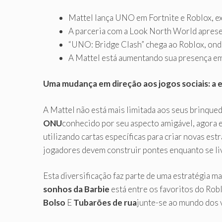
Mattel lança UNO em Fortnite e Roblox, e
A parceria com a Look North World aprese
“UNO: Bridge Clash” chega ao Roblox, on
A Mattel está aumentando sua presença em
Uma mudança em direção aos jogos sociais: a 
A Mattel não está mais limitada aos seus brinqued
ONU
conhecido por seu aspecto amigável, agora e
utilizando cartas específicas para criar novas es
jogadores devem construir pontes enquanto se liv
Esta diversificação faz parte de uma estratégia m
sonhos da Barbie
está entre os favoritos do Rob
Bolso
E
Tubarões de rua
junte-se ao mundo dos