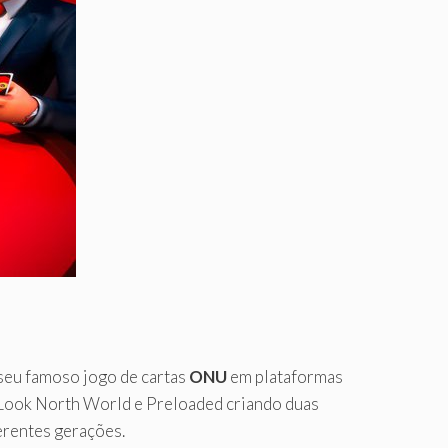
seu famoso jogo de cartas
ONU
em plataformas
s Look North World e Preloaded criando duas
ferentes gerações.