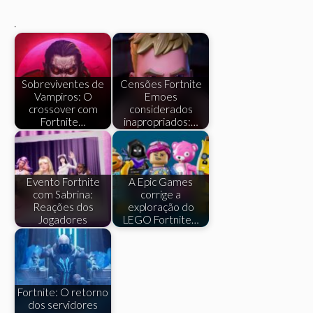
.
Sobreviventes de
Censões Fortnite
Vampiros: O
Emoes
crossover com
considerados
Fortnite…
inapropriados:…
Evento Fortnite
A Epic Games
com Sabrina:
corrige a
Reações dos
exploração do
Jogadores
LEGO Fortnite…
Fortnite: O retorno
dos servidores