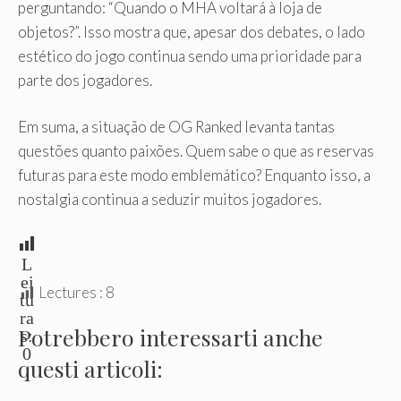
perguntando: “Quando o MHA voltará à loja de
objetos?”. Isso mostra que, apesar dos debates, o lado
estético do jogo continua sendo uma prioridade para
parte dos jogadores.
Em suma, a situação de OG Ranked levanta tantas
questões quanto paixões. Quem sabe o que as reservas
futuras para este modo emblemático? Enquanto isso, a
nostalgia continua a seduzir muitos jogadores.
L
ei
Lectures :
8
tu
ra
Potrebbero interessarti anche
s:
0
questi articoli: