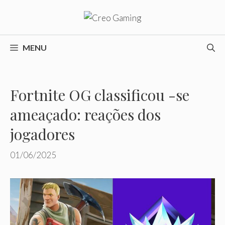
Pular
para
o
conteúdo
MENU
Fortnite OG classificou -se
ameaçado: reações dos
jogadores
01/06/2025