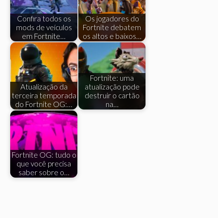
Confira todos os
Os jogadores do
mods de veículos
Fortnite debatem
em Fortnite…
os altos e baixos…
Fortnite: uma
Atualização da
atualização pode
terceira temporada
destruir o cartão
do Fortnite OG:…
na…
Fortnite OG: tudo o
que você precisa
saber sobre o…