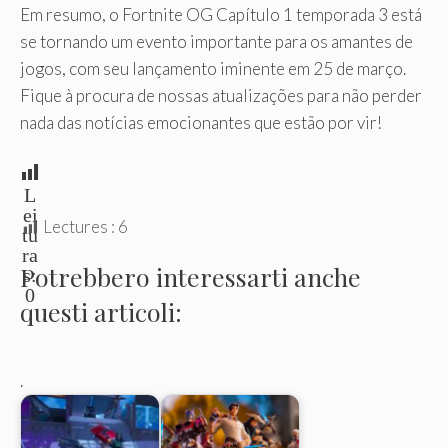
Em resumo, o Fortnite OG Capítulo 1 temporada 3 está
se tornando um evento importante para os amantes de
jogos, com seu lançamento iminente em 25 de março.
Fique à procura de nossas atualizações para não perder
nada das notícias emocionantes que estão por vir!
L
ei
Lectures :
6
tu
ra
Potrebbero interessarti anche
s:
0
questi articoli:
.