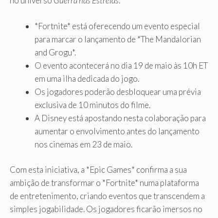
no universo
Guerra nas Estrelas
.
*Fortnite* está oferecendo um evento especial
para marcar o lançamento de *The Mandalorian
and Grogu*.
O evento acontecerá no dia 19 de maio às 10h ET
em uma ilha dedicada do jogo.
Os jogadores poderão desbloquear uma prévia
exclusiva de 10 minutos do filme.
A Disney está apostando nesta colaboração para
aumentar o envolvimento antes do lançamento
nos cinemas em 23 de maio.
Com esta iniciativa, a *Epic Games* confirma a sua
ambição de transformar o *Fortnite* numa plataforma
de entretenimento, criando eventos que transcendem a
simples jogabilidade. Os jogadores ficarão imersos no