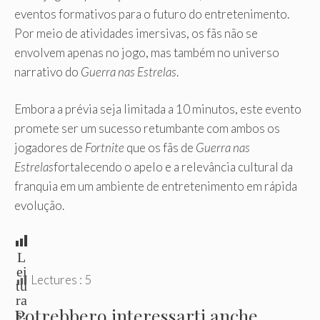
eventos formativos para o futuro do entretenimento.
Por meio de atividades imersivas, os fãs não se
envolvem apenas no jogo, mas também no universo
narrativo do
Guerra nas Estrelas
.
Embora a prévia seja limitada a 10 minutos, este evento
promete ser um sucesso retumbante com ambos os
jogadores de
Fortnite
que os fãs de
Guerra nas
Estrelas
fortalecendo o apelo e a relevância cultural da
franquia em um ambiente de entretenimento em rápida
evolução.
L
ei
Lectures :
5
tu
ra
Potrebbero interessarti anche
s: