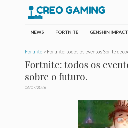
Pular
para
o
conteúdo
NEWS
FORTNITE
GENSHIN IMPACT
Fortnite
>
Fortnite: todos os eventos Sprite deco
Fortnite: todos os even
sobre o futuro.
06/07/2026