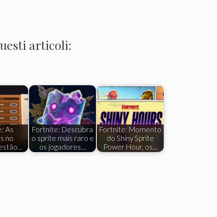
esti articoli:
e: As
Fortnite: Descubra
Fortnite: Momento
s no
o sprite mais raro e
do Shiny Sprite
 estão…
os jogadores…
Power Hour, os…