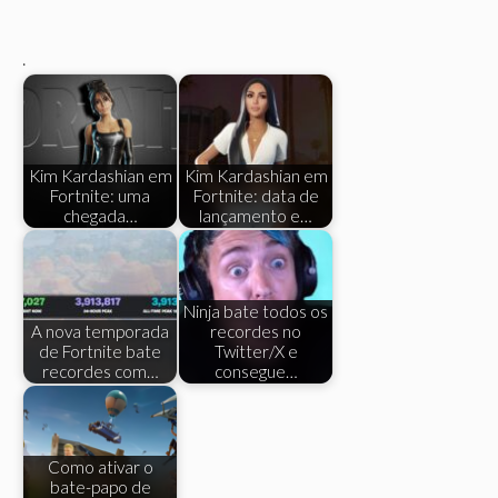
.
Kim Kardashian em
Kim Kardashian em
Fortnite: uma
Fortnite: data de
chegada…
lançamento e…
Ninja bate todos os
A nova temporada
recordes no
de Fortnite bate
Twitter/X e
recordes com…
consegue…
Como ativar o
bate-papo de