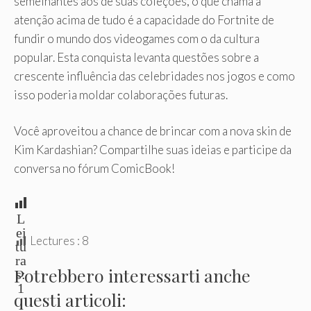
semelhantes aos de suas coleções, o que chama a
atenção acima de tudo é a capacidade do Fortnite de
fundir o mundo dos videogames com o da cultura
popular. Esta conquista levanta questões sobre a
crescente influência das celebridades nos jogos e como
isso poderia moldar colaborações futuras.
Você aproveitou a chance de brincar com a nova skin de
Kim Kardashian? Compartilhe suas ideias e participe da
conversa no fórum ComicBook!
L
ei
Lectures :
8
tu
ra
Potrebbero interessarti anche
s:
1
questi articoli: