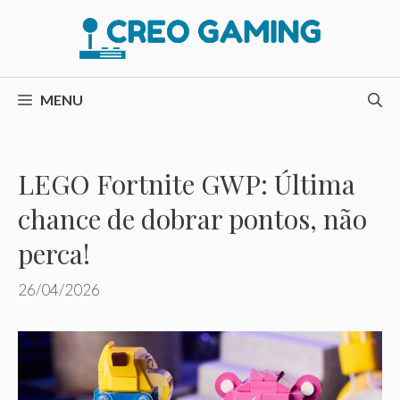
Pular
para
o
conteúdo
MENU
LEGO Fortnite GWP: Última
chance de dobrar pontos, não
perca!
26/04/2026