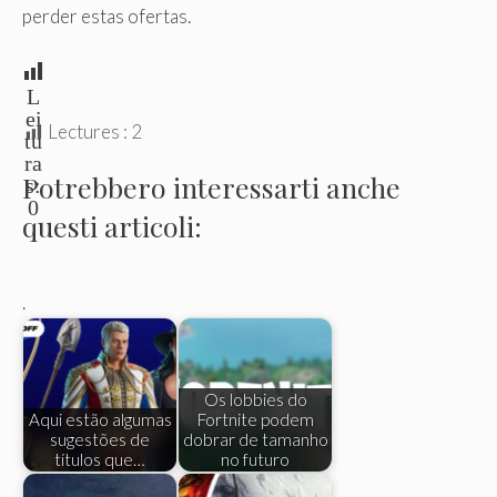
perder estas ofertas.
L
ei
Lectures :
2
tu
ra
Potrebbero interessarti anche
s:
0
questi articoli:
.
Os lobbies do
Aqui estão algumas
Fortnite podem
sugestões de
dobrar de tamanho
títulos que…
no futuro