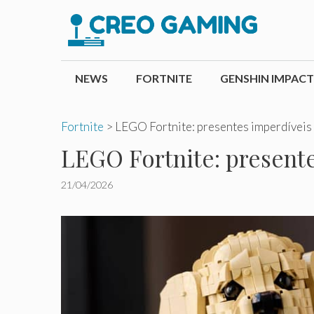
Pular
para
o
conteúdo
NEWS
FORTNITE
GENSHIN IMPACT
Fortnite
>
LEGO Fortnite: presentes imperdíveis 
LEGO Fortnite: presente
21/04/2026