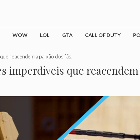
WOW
LOL
GTA
CALL OF DUTY
P
que reacendem a paixão dos fãs.
s imperdíveis que reacendem a