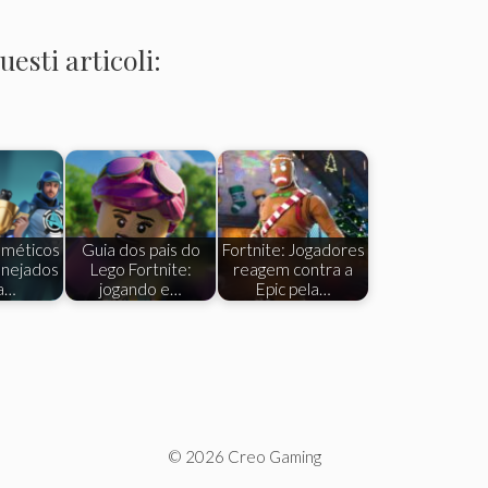
esti articoli:
sméticos
Guia dos pais do
Fortnite: Jogadores
anejados
Lego Fortnite:
reagem contra a
 a…
jogando e…
Epic pela…
© 2026 Creo Gaming