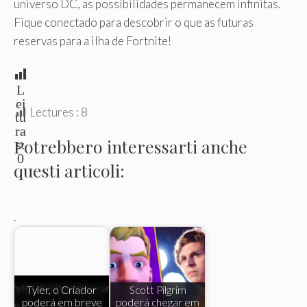
universo DC, as possibilidades permanecem infinitas.
Fique conectado para descobrir o que as futuras
reservas para a ilha de Fortnite!
L
ei
Lectures :
8
tu
ra
Potrebbero interessarti anche
s:
0
questi articoli:
.
Tyler, o Criador
Scott Pilgrim
poderá em breve
poderá chegar em