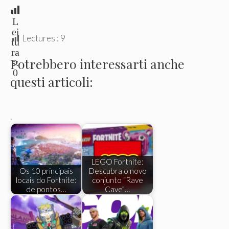
L
ei
Lectures :
9
tu
ra
Potrebbero interessarti anche
s:
0
questi articoli:
.
LEGO Fortnite:
Os 10 principais
Descubra o novo
locais do Fortnite:
conjunto “Rave
de pontos…
Cave”…