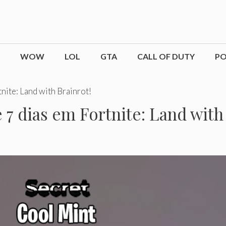
WOW
LOL
GTA
CALL OF DUTY
P
nite: Land with Brainrot!
7 dias em Fortnite: Land with 