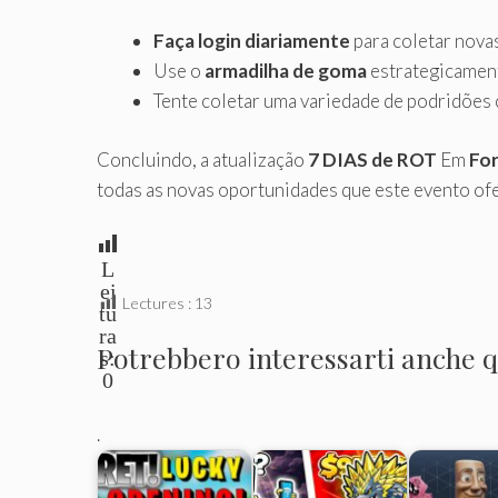
Faça login diariamente
para coletar nova
Use o
armadilha de goma
estrategicament
Tente coletar uma variedade de podridões 
Concluindo, a atualização
7 DIAS de ROT
Em
For
todas as novas oportunidades que este evento of
L
ei
Lectures :
13
tu
ra
Potrebbero interessarti anche qu
s:
0
.