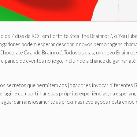
ão de 7 dias de ROT em Fortnite Steal the Brainrot!”, o YouTub
 jogadores podem esperar descobrir novos personagens chamad
“Chocolate Grande Brainrot”. Todos os dias, um novo Brainrot 
icipando de eventos no jogo, incluindo a chance de ganhar até
os secretos que permitem aos jogadores invocar diferentes B
teragir e compartilhar suas próprias experiências, na esperan
 aguardam ansiosamente as próximas revelações nesta emocio