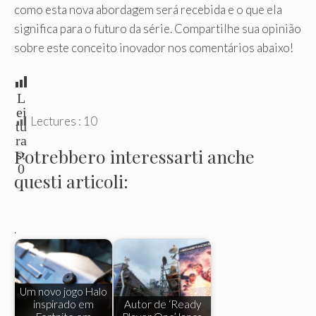
como esta nova abordagem será recebida e o que ela
significa para o futuro da série. Compartilhe sua opinião
sobre este conceito inovador nos comentários abaixo!
L
ei
Lectures :
10
tu
ra
Potrebbero interessarti anche
s:
0
questi articoli:
.
Um novo jogo Halo
inspirado em
Autor de ‘Ready