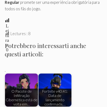
Regular
promete ser uma experiência obrigatória para
todos os fãs do jogo.
L
ei
Lectures :
8
tu
ra
Potrebbero interessarti anche
s:
0
questi articoli:
.
O Pacote de
Fortnite v40.41:
Infiltração
Data de
Cibernética está de
lançamento
volta em…
confirmada,…