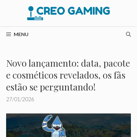
Pular
para
o
conteúdo
MENU
Novo lançamento: data, pacote
e cosméticos revelados, os fãs
estão se perguntando!
27/01/2026