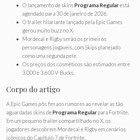
O lançamento de skins
Programa Regular
está
agendado para 30 de janeiro de 2026.
O trailer hilariante lançado pela Epic Games
gerou muito buzz no X.
Mordecai e Rigby serão os primeiros
personagens jogáveis, com Skips planejado
como uma segunda pele.
Os preços dos cosméticos são estimados entre
3.000 e 3.600 V-Bucks.
Corpo do artigo
A Epic Games pôs fim aos rumores ao revelar as tão
aguardadas skins de
Programa Regular
para Fortnite.
Em um pequeno trailer compartilhado no X, os
jogadores descobrem Mordecai e Rigby em cenários
icônicos do Capítulo 7 de Fortnite.