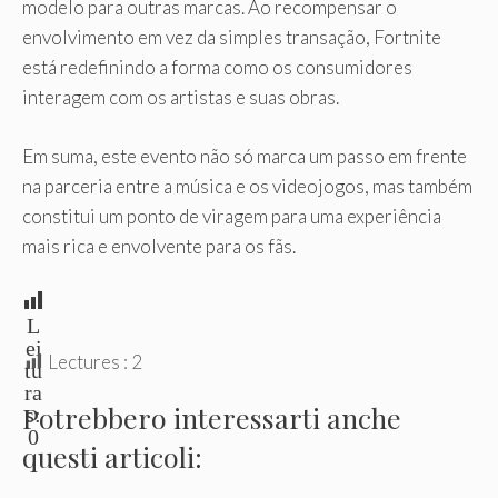
modelo para outras marcas. Ao recompensar o
envolvimento em vez da simples transação, Fortnite
está redefinindo a forma como os consumidores
interagem com os artistas e suas obras.
Em suma, este evento não só marca um passo em frente
na parceria entre a música e os videojogos, mas também
constitui um ponto de viragem para uma experiência
mais rica e envolvente para os fãs.
L
ei
Lectures :
2
tu
ra
Potrebbero interessarti anche
s:
0
questi articoli: