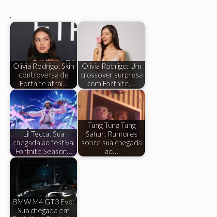
.
Olivia Rodrigo: Skin
Olivia Rodrigo: Um
controversa de
crossover surpresa
Fortnite atrai…
com Fortnite,…
Tung Tung Tung
Lil Tecca: Sua
Sahur: Rumores
chegada ao festival
sobre sua chegada
Fortnite Season…
ao…
BMW M4 GT3 Evo:
Sua chegada em