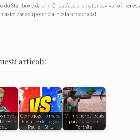
do Stalkbox e da skin Ghostface promete reavivar o interess
 maximizar seu potencial nesta temporada!
esti articoli:
os novos
Como jogar o mapa
Os melhores locais
nteresse
Fortnite de Logan
para cocos em
pa…
Paul e KSI:…
Fortnite