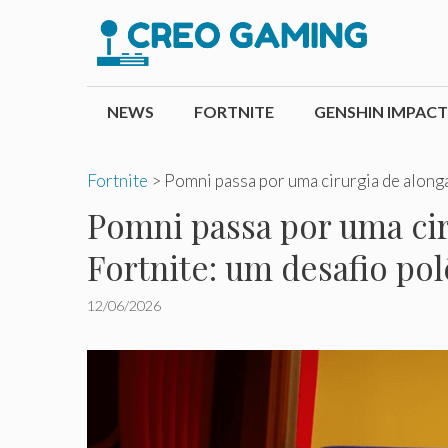
Pular
para
o
conteúdo
NEWS
FORTNITE
GENSHIN IMPACT
Fortnite
>
Pomni passa por uma cirurgia de along
Pomni passa por uma cir
Fortnite: um desafio po
12/06/2026