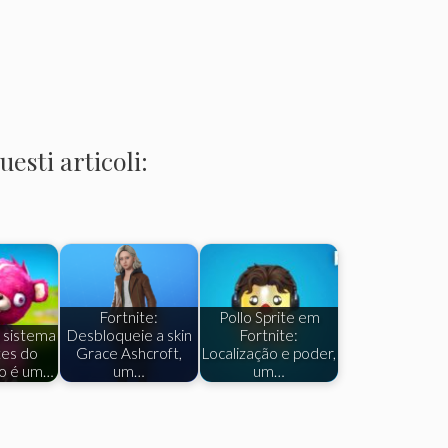
esti articoli:
Fortnite:
Pollo Sprite em
 sistema
Desbloqueie a skin
Fortnite:
tes do
Grace Ashcroft,
Localização e poder,
ão é um…
um…
um…