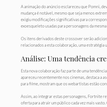
A animação do anúncio esclareceu que Pomni, devi
mudança é notável, mesmo que seja menos extrema
exigiu modificações significativas para correspo
exoesqueleto usadas para personagens da mesma 
Os itens derivados deste crossover serão adicion
relacionados a esta colaboração, uma estratégia 
Análise: Uma tendência cr
Esta nova colaboração faz parte de uma tendência
apareceu recentemente nos cinemas, destaca a asc
para filme, mostram que os webartistas estão con
Assim, ao integrar estas personagens, Fortnite re
oferta para atrair um público cada vez mais vast