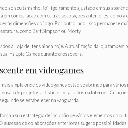
do ao seu tamanho, foi ligeiramente ajustado em sua aparência
 em comparação com outras adaptações anteriores, como a de
nder às dimensões do jogo. Por outro lado, isso permanece mai
estatura, como Bart Simpson ou Morty.
ados à Loja de Itens ainda hoje. A atualização da loja també
usual na Epic Games durante crossovers.
escente em videogames
 mais ampla onde os videogames estão se abrindo para vários
ensão de projetos artísticos originados na Internet. Criações
seguindo se estabelecer na vanguarda.
força a sua estratégia de inclusão de vários elementos da cul
o. O sucesso de colaborações anteriores sugere possibilidades