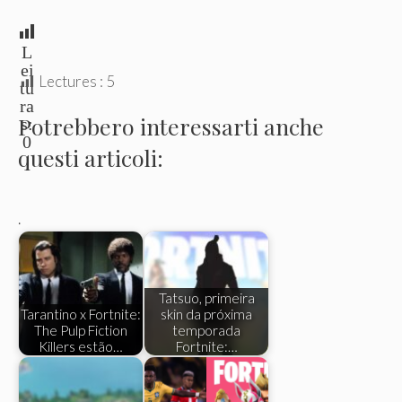
L
ei
Lectures :
5
tu
ra
Potrebbero interessarti anche
s:
0
questi articoli:
.
Tatsuo, primeira
Tarantino x Fortnite:
skin da próxima
The Pulp Fiction
temporada
Killers estão…
Fortnite:…