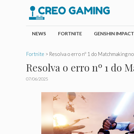
Pular
para
o
conteúdo
NEWS
FORTNITE
GENSHIN IMPACT
Fortnite
>
Resolva o erro nº 1 do Matchmaking no
Resolva o erro nº 1 do 
07/06/2025