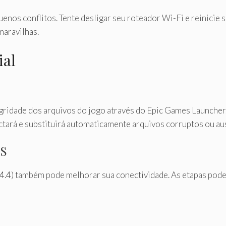
enos conflitos. Tente desligar seu roteador Wi-Fi e reinicie 
maravilhas.
ial
tegridade dos arquivos do jogo através do Epic Games Launcher.
ectará e substituirá automaticamente arquivos corruptos ou au
NS
8.4.4) também pode melhorar sua conectividade. As etapas pod