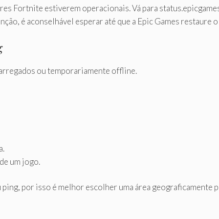
s Fortnite estiverem operacionais. Vá para status.epicgames.c
nção, é aconselhável esperar até que a Epic Games restaure o 
g
arregados ou temporariamente offline.
a.
 de um jogo.
u ping, por isso é melhor escolher uma área geograficamente 