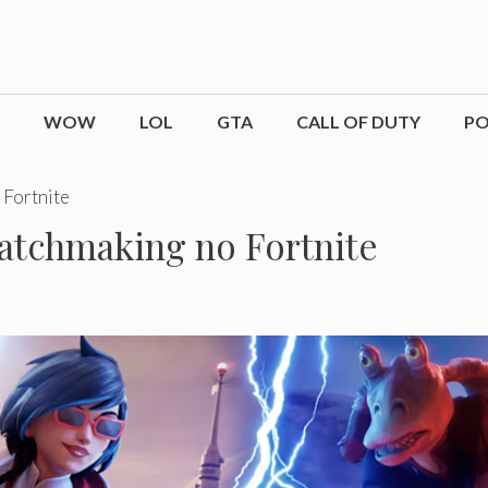
WOW
LOL
GTA
CALL OF DUTY
P
 Fortnite
Matchmaking no Fortnite