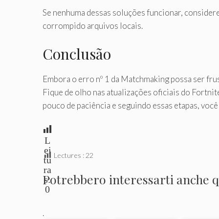
Se nenhuma dessas soluções funcionar, considere d
corrompido arquivos locais.
Conclusão
Embora o erro nº 1 da Matchmaking possa ser frus
Fique de olho nas atualizações oficiais do Fortn
pouco de paciência e seguindo essas etapas, você
L
ei
Lectures :
22
tu
ra
Potrebbero interessarti anche qu
s:
0
.