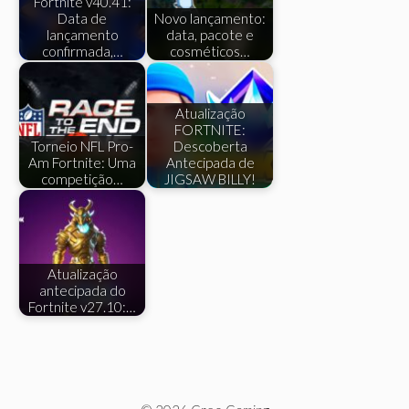
Fortnite v40.41:
Data de
Novo lançamento:
lançamento
data, pacote e
confirmada,…
cosméticos…
Atualização
FORTNITE:
Torneio NFL Pro-
Descoberta
Am Fortnite: Uma
Antecipada de
competição…
JIGSAW BILLY!
Atualização
antecipada do
Fortnite v27.10:…