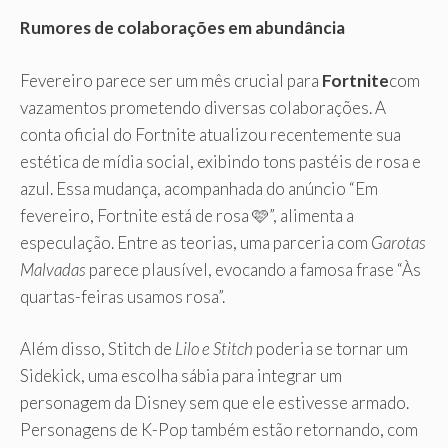
Rumores de colaborações em abundância
Fevereiro parece ser um mês crucial para
Fortnite
com
vazamentos prometendo diversas colaborações. A
conta oficial do Fortnite atualizou recentemente sua
estética de mídia social, exibindo tons pastéis de rosa e
azul. Essa mudança, acompanhada do anúncio “Em
fevereiro, Fortnite está de rosa 🩷”, alimenta a
especulação. Entre as teorias, uma parceria com
Garotas
Malvadas
parece plausível, evocando a famosa frase “Às
quartas-feiras usamos rosa”.
Além disso, Stitch de
Lilo e Stitch
poderia se tornar um
Sidekick, uma escolha sábia para integrar um
personagem da Disney sem que ele estivesse armado.
Personagens de K-Pop também estão retornando, com