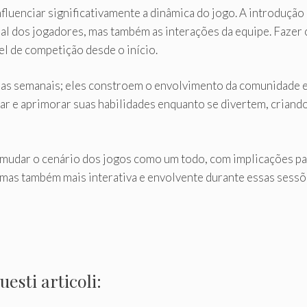
uenciar significativamente a dinâmica do jogo. A introdução 
ual dos jogadores, mas também as interações da equipe. Faze
el de competição desde o início.
s semanais; eles constroem o envolvimento da comunidade 
ar e aprimorar suas habilidades enquanto se divertem, crian
dar o cenário dos jogos como um todo, com implicações par
 mas também mais interativa e envolvente durante essas sessõ
esti articoli: