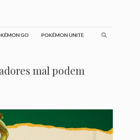
OKÉMON GO
POKÉMON UNITE
ogadores mal podem