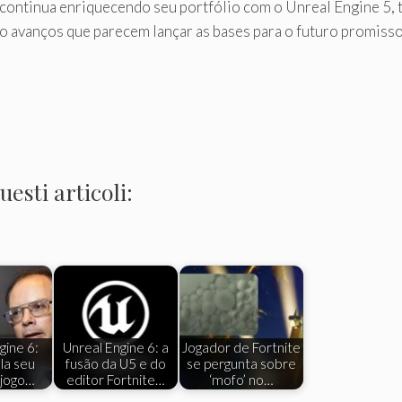
o, continua enriquecendo seu portfólio com o Unreal Engine 5
o avanços que parecem lançar as bases para o futuro promiss
esti articoli:
gine 6:
Unreal Engine 6: a
Jogador de Fortnite
la seu
fusão da U5 e do
se pergunta sobre
 jogo…
editor Fortnite…
‘mofo’ no…