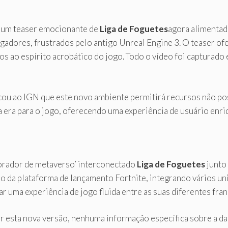
u um teaser emocionante de
Liga de Foguetes
agora alimentad
ogadores, frustrados pelo antigo Unreal Engine 3. O teaser of
os ao espírito acrobático do jogo. Todo o vídeo foi capturado
ou ao IGN que este novo ambiente permitirá recursos não poss
a era para o jogo, oferecendo uma experiência de usuário enri
lorador de metaverso’ interconectado
Liga de Foguetes
junto
são da plataforma de lançamento Fortnite, integrando vários u
iar uma experiência de jogo fluida entre as suas diferentes fran
 esta nova versão, nenhuma informação específica sobre a da