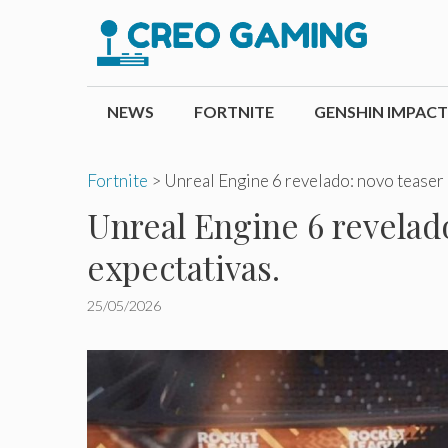
Pular
para
o
conteúdo
NEWS
FORTNITE
GENSHIN IMPACT
Fortnite
>
Unreal Engine 6 revelado: novo teaser 
Unreal Engine 6 revelad
expectativas.
25/05/2026