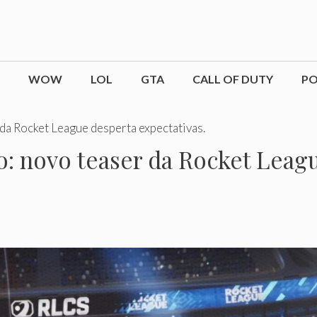
WOW
LOL
GTA
CALL OF DUTY
P
da Rocket League desperta expectativas.
o: novo teaser da Rocket Leag