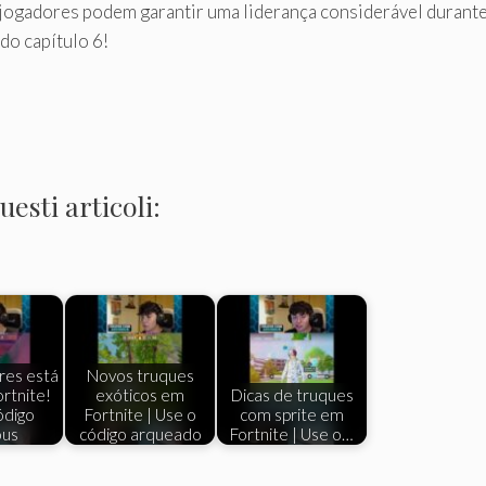
 jogadores podem garantir uma liderança considerável durante 
do capítulo 6!
esti articoli:
res está
Novos truques
rtnite!
exóticos em
Dicas de truques
ódigo
Fortnite | Use o
com sprite em
ous
código arqueado
Fortnite | Use o…