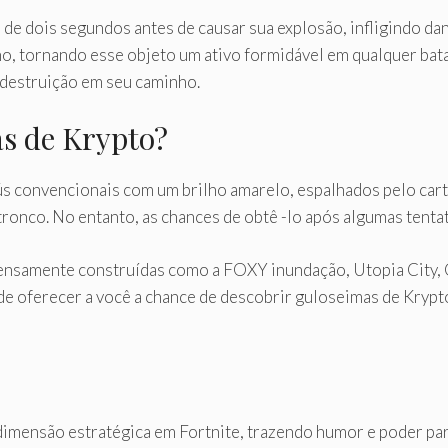
de dois segundos antes de causar sua explosão, infligindo da
o, tornando esse objeto um ativo formidável em qualquer bata
 destruição em seu caminho.
s de Krypto?
ús convencionais com um brilho amarelo, espalhados pelo car
tronco. No entanto, as chances de obtê -lo após algumas tenta
 densamente construídas como a FOXY inundação, Utopia City,
ode oferecer a você a chance de descobrir guloseimas de Kryp
mensão estratégica em Fortnite, trazendo humor e poder para 