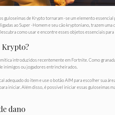
 os guloseimas de Krypto tornaram -se um elemento essencial 
 ligadas ao Super -Homem e seu cão kryptoniano, trazem uma 
escubra como usar e encontre esses objetos essenciais para m
e Krypto?
e mítica introduzidos recentemente em Fortnite. Como granada
de inimigos ou jogadores entrincheirados.
ocal adequado do item e use o botão AIM para escolher sua áre
ara iniciar. Além disso, é possível iniciar essas guloseimas 
 de dano