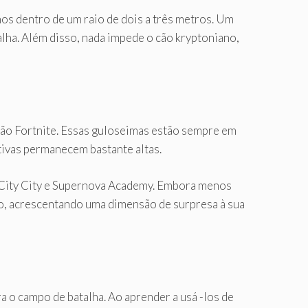
nos dentro de um raio de dois a três metros. Um
lha. Além disso, nada impede o cão kryptoniano,
tão Fortnite. Essas guloseimas estão sempre em
tivas permanecem bastante altas.
 City City e Supernova Academy. Embora menos
to, acrescentando uma dimensão de surpresa à sua
o campo de batalha. Ao aprender a usá -los de