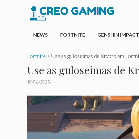
Pular
para
o
conteúdo
NEWS
FORTNITE
GENSHIN IMPACT
Fortnite
>
Use as guloseimas de Krypto em Fortni
Use as guloseimas de Kr
10/06/2025