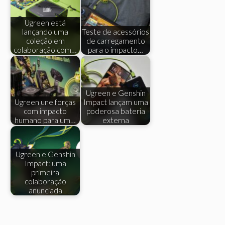
Ugreen está
lançando uma
Teste de acessórios
coleção em
de carregamento
colaboração com…
para o impacto…
Ugreen e Genshin
Ugreen une forças
Impact lançam uma
com impacto
poderosa bateria
humano para um…
externa
Ugreen e Genshin
Impact: uma
primeira
colaboração
anunciada