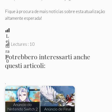
Fique à procura de mais notícias sobre esta atualização
altamente esperada!
L
ei
Lectures :
10
tu
ra
Potrebbero interessarti anche
s:
0
questi articoli:
.
Anúncio do
Nintendo Switch 2
Anúncio de Final