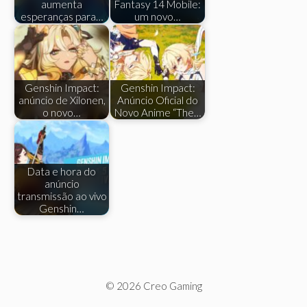
aumenta
Fantasy 14 Mobile:
esperanças para…
um novo…
Genshin Impact:
Genshin Impact:
anúncio de Xilonen,
Anúncio Oficial do
o novo…
Novo Anime “The…
Data e hora do
anúncio
transmissão ao vivo
Genshin…
© 2026 Creo Gaming