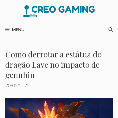
Pular
para
o
conteúdo
MENU
Como derrotar a estátua do
dragão Lave no impacto de
genuhin
20/05/2025