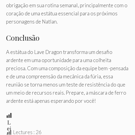
obrigação em sua rotina semanal, principalmente com o
coração de uma estátua essencial para os próximos
personagens de Natlan.
Conclusão
A estátua do Lave Dragon transforma um desafio
ardente em uma oportunidade para uma colheita
preciosa. Com uma composição da equipe bem -pensada
e de uma compreensão da mecânica da fúria, essa
reunião se torna menos um teste de resistência do que
um meio de recursos reais. Prepare, a máscara de ferro
ardente está apenas esperando por você!
L
ei
Lectures :
26
tu