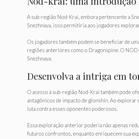
Nod-krai: uma introdução 
A sub-região Nod-Krai, embora pertencente a Sne
Snezhnaya, isso permitiria aos jogadores explora
Os jogadores também podem se beneficiar de uma
regiões anteriores como o Dragonspine. O NOD-KR
Snezhnaya.
Desenvolva a intriga em to
O acesso à sub-região Nod-Krai também pode ofer
antagônicos de impacto de glonshin. Ao explorar
luta contra esses oponentes poderosos.
Essa exploração anterior poderia não apenas redu
futuros confrontos, enquanto enriquecem sua exp