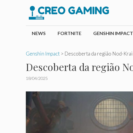
Pular
para
o
conteúdo
NEWS
FORTNITE
GENSHIN IMPACT
Genshin Impact
>
Descoberta da região Nod-Krai 
Descoberta da região No
18/04/2025