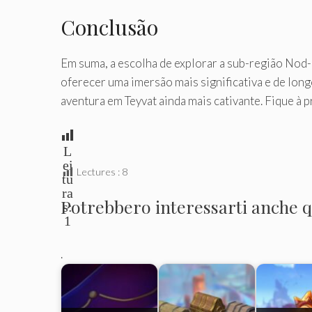
Conclusão
Em suma, a escolha de explorar a sub-região Nod-
oferecer uma imersão mais significativa e de lon
aventura em Teyvat ainda mais cativante. Fique à
L
ei
Lectures :
8
tu
ra
Potrebbero interessarti anche qu
s:
1
.