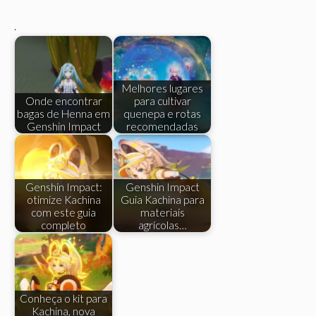
.
Melhores lugares
Onde encontrar
para cultivar
bagas de Henna em
quenepa e rotas
Genshin Impact
recomendadas
Genshin Impact:
Genshin Impact
otimize Kachina
Guia Kachina para
com este guia
materiais
completo
agrícolas…
Conheça o kit para
Kachina, nova