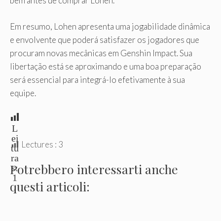
bem antes de comprar Lohen.
Em resumo, Lohen apresenta uma jogabilidade dinâmica
e envolvente que poderá satisfazer os jogadores que
procuram novas mecânicas em Genshin Impact. Sua
libertação está se aproximando e uma boa preparação
será essencial para integrá-lo efetivamente à sua
equipe.
L
ei
Lectures :
3
tu
ra
Potrebbero interessarti anche
s:
1
questi articoli:
.