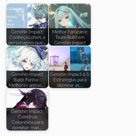
Genshin Impact:
Melhor Faruzan e
Conheça Lohen, o
Team Build em
personagem que…
Genshin Impact
Genshin Impact
Genshin Impact 6.5:
Build: Furina –
Estratégias para
Melhores armas,…
dominar as…
Genshin Impact:
Construa
Columbina para
dominar, mas…