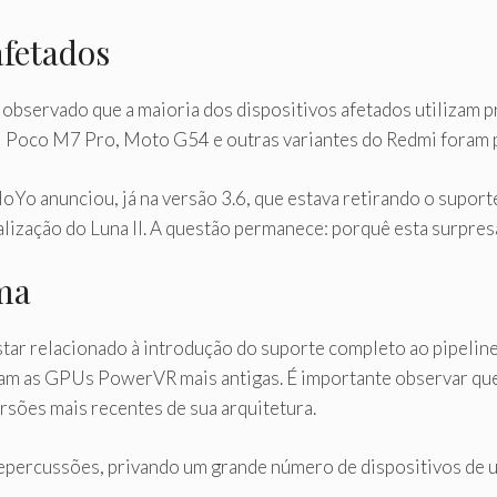
afetados
i observado que a maioria dos dispositivos afetados utilizam
 Poco M7 Pro, Moto G54 e outras variantes do Redmi foram 
iHoYo anunciou, já na versão 3.6, que estava retirando o sup
lização do Luna II. A questão permanece: porquê esta surpres
ema
ar relacionado à introdução do suporte completo ao pipeline V
m as GPUs PowerVR mais antigas. É importante observar que 
sões mais recentes de sua arquitetura.
epercussões, privando um grande número de dispositivos de u