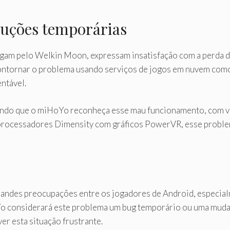
luções temporárias
gam pelo Welkin Moon, expressam insatisfação com a perda de
contornar o problema usando serviços de jogos em nuvem co
ntável.
ndo que o miHoYo reconheça esse mau funcionamento, com vár
 processadores Dimensity com gráficos PowerVR, esse problem
 grandes preocupações entre os jogadores de Android, especia
o considerará este problema um bug temporário ou uma muda
er esta situação frustrante.