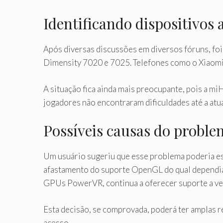
Identificando dispositivos 
Após diversas discussões em diversos fóruns, fo
Dimensity 7020 e 7025. Telefones como o Xiaomi
A situação fica ainda mais preocupante, pois a m
jogadores não encontraram dificuldades até a atua
Possíveis causas do probl
Um usuário sugeriu que esse problema poderia est
afastamento do suporte OpenGL do qual dependia
GPUs PowerVR, continua a oferecer suporte a ver
Esta decisão, se comprovada, poderá ter amplas r
acesso.