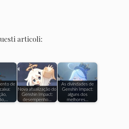
esti articoli:
ento de
As divindades de
caixa:
Nova atualização do
Genshin Impact:
ção,
Genshin Impact:
alguns dos
ão,…
desempenho…
melhores…