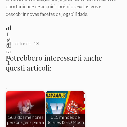
oportunidade de adquirir prêmios exclusivos e
descobrir novas facetas da jogabilidade.
L
ei
Lectures :
18
tu
ra
Potrebbero interessarti anche
s:
1
questi articoli:
.
Guia dos melhores
615 milhões de
personagens para a
dólares ISRO Moon