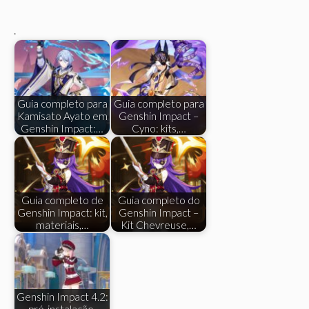
.
Guia completo para
Guia completo para
Kamisato Ayato em
Genshin Impact –
Genshin Impact:…
Cyno: kits,…
Guia completo de
Guia completo do
Genshin Impact: kit,
Genshin Impact –
materiais,…
Kit Chevreuse,…
Genshin Impact 4.2:
pré-instalação,