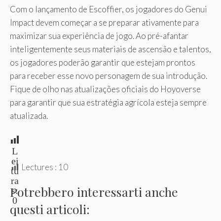
Com o lançamento de Escoffier, os jogadores do Genui
Impact devem começar a se preparar ativamente para
maximizar sua experiência de jogo. Ao pré-afantar
inteligentemente seus materiais de ascensão e talentos,
os jogadores poderão garantir que estejam prontos
para receber esse novo personagem de sua introdução.
Fique de olho nas atualizações oficiais do Hoyoverse
para garantir que sua estratégia agrícola esteja sempre
atualizada.
L
ei
Lectures :
10
tu
ra
Potrebbero interessarti anche
s:
0
questi articoli: