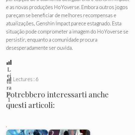
e as novas produções HoYoverse. Embora outros jogos
pareçam se beneficiar de melhores recompensas e
atualizações, Genshin Impact parece estagnado. Esta
situação pode comprometer a imagem do HoYoverse se
persistir, enquanto a comunidade procura
desesperadamente ser ouvida.
L
ei
Lectures :
6
tu
ra
Potrebbero interessarti anche
s:
1
questi articoli:
.