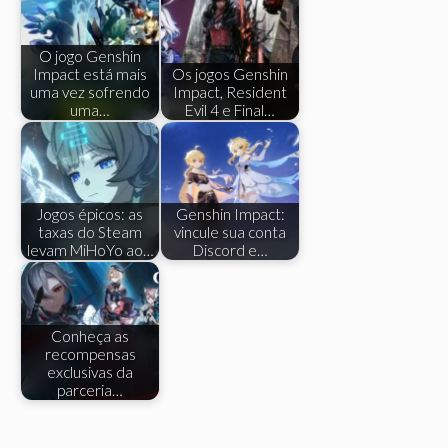
O jogo Genshin
Impact está mais
Os jogos Genshin
uma vez sofrendo
Impact, Resident
uma…
Evil 4 e Final…
Jogos épicos: as
Genshin Impact:
taxas do Steam
vincule sua conta
levam MiHoYo ao…
Discord e…
Conheça as
recompensas
exclusivas da
parceria…