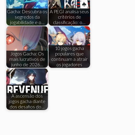
Gacha: Descubra os
A PEGI analisa seus
segredos da
critérios de
jogabilidade e o…
classificação: o…
10 jogos gacha
Jogos Gacha: Os
populares que
mais lucrativos de
continuam a atrair
junho de 2026…
os jogadores
A ascensão dos
jogos gacha diante
dos desafios do…