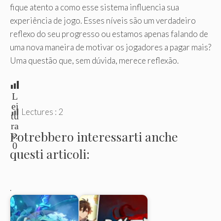
fique atento a como esse sistema influencia sua
experiência de jogo. Esses níveis são um verdadeiro
reflexo do seu progresso ou estamos apenas falando de
uma nova maneira de motivar os jogadores a pagar mais?
Uma questão que, sem dúvida, merece reflexão.
L
ei
Lectures :
2
tu
ra
Potrebbero interessarti anche
s:
0
questi articoli:
.