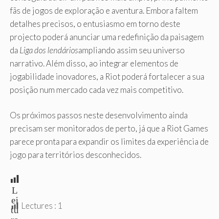
fãs de jogos de exploração e aventura. Embora faltem
detalhes precisos, o entusiasmo em torno deste
projecto poderá anunciar uma redefinição da paisagem
da
Liga dos lendários
ampliando assim seu universo
narrativo. Além disso, ao integrar elementos de
jogabilidade inovadores, a Riot poderá fortalecer a sua
posição num mercado cada vez mais competitivo.
Os próximos passos neste desenvolvimento ainda
precisam ser monitorados de perto, já que a Riot Games
parece pronta para expandir os limites da experiência de
jogo para territórios desconhecidos.
L
ei
Lectures :
1
tu
ra