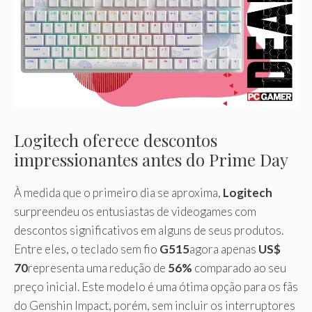
Logitech oferece descontos
impressionantes antes do Prime Day
À medida que o primeiro dia se aproxima,
Logitech
surpreendeu os entusiastas de videogames com
descontos significativos em alguns de seus produtos.
Entre eles, o teclado sem fio
G515
agora apenas
US$
70
representa uma redução de
56%
comparado ao seu
preço inicial. Este modelo é uma ótima opção para os fãs
do Genshin Impact, porém, sem incluir os interruptores