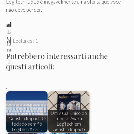
Logitech G515 é inegavelmente uma oferta que você
não deve perder.
L
ei
Lectures :
1
tu
ra
Potrebbero interessarti anche
s:
1
questi articoli:
.
Um visual único do
Genshin Impact: O
mouse Ayaka
teclado sem fio
Logitech em
Logitech X cai…
Genshin Impact?