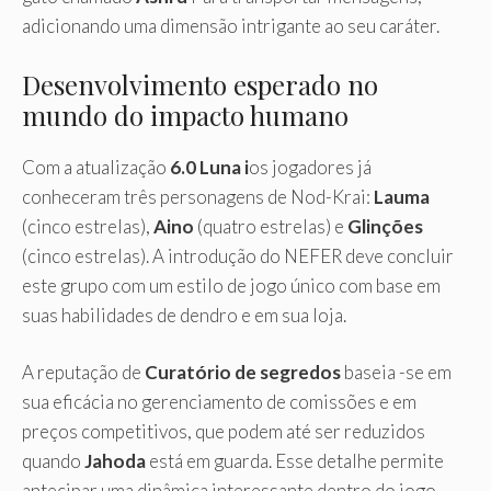
adicionando uma dimensão intrigante ao seu caráter.
Desenvolvimento esperado no
mundo do impacto humano
Com a atualização
6.0 Luna i
os jogadores já
conheceram três personagens de Nod-Krai:
Lauma
(cinco estrelas),
Aino
(quatro estrelas) e
Glinções
(cinco estrelas). A introdução do NEFER deve concluir
este grupo com um estilo de jogo único com base em
suas habilidades de dendro e em sua loja.
A reputação de
Curatório de segredos
baseia -se em
sua eficácia no gerenciamento de comissões e em
preços competitivos, que podem até ser reduzidos
quando
Jahoda
está em guarda. Esse detalhe permite
antecipar uma dinâmica interessante dentro do jogo,