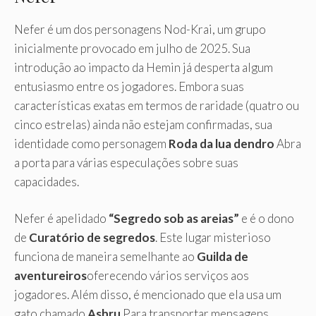
Nefer é um dos personagens Nod-Krai, um grupo
inicialmente provocado em julho de 2025. Sua
introdução ao impacto da Hemin já desperta algum
entusiasmo entre os jogadores. Embora suas
características exatas em termos de raridade (quatro ou
cinco estrelas) ainda não estejam confirmadas, sua
identidade como personagem
Roda da lua dendro
Abra
a porta para várias especulações sobre suas
capacidades.
Nefer é apelidado
“Segredo sob as areias”
e é o dono
de
Curatório de segredos
. Este lugar misterioso
funciona de maneira semelhante ao
Guilda de
aventureiros
oferecendo vários serviços aos
jogadores. Além disso, é mencionado que ela usa um
gato chamado
Ashru
Para transportar mensagens,