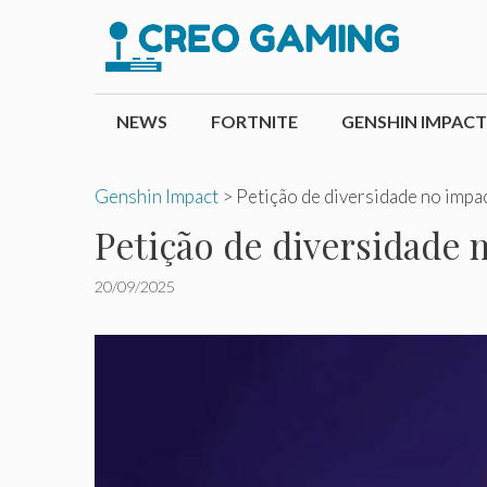
Pular
para
o
conteúdo
NEWS
FORTNITE
GENSHIN IMPACT
Genshin Impact
>
Petição de diversidade no impa
Petição de diversidade 
20/09/2025