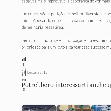
cada vez mais improvável a esperança de ver mai
Em conclusão, a petição de melhor diversidade n
mídia. Apesar do entusiasmo da comunidade, as 
de melhoria nessa área.
Será crucial notar se essa situação está evoluind
prioridade para um jogo alcançar esse sucesso mu
L
ei
Lectures :
15
tu
ra
Potrebbero interessarti anche qu
s:
0
.