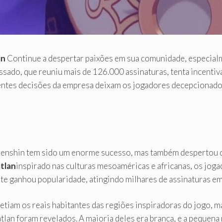
in
Continue a despertar paixões em sua comunidade, especial
ssado, que reuniu mais de 126.000 assinaturas, tenta incenti
ecentes decisões da empresa deixam os jogadores decepciona
nshin tem sido um enorme sucesso, mas também despertou crí
tlan
inspirado nas culturas mesoaméricas e africanas, os jog
e ganhou popularidade, atingindo milhares de assinaturas em 
tiam os reais habitantes das regiões inspiradoras do jogo, 
n foram revelados. A maioria deles era branca, e a pequena