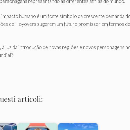
s personagens representando as diferentes etnias do mundo.
o impacto humano é um forte símbolo da crescente demanda d
ações de Hoyovers sugerem um futuro promissor em termos de 
o, à luz da introdução de novas regiões e novos personagens n
ndial?
esti articoli: