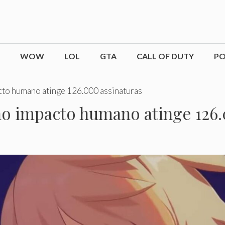
WOW
LOL
GTA
CALL OF DUTY
P
cto humano atinge 126.000 assinaturas
no impacto humano atinge 126.