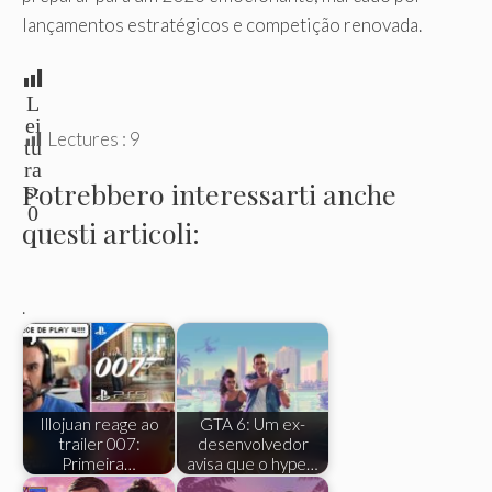
lançamentos estratégicos e competição renovada.
L
ei
Lectures :
9
tu
ra
Potrebbero interessarti anche
s:
0
questi articoli:
.
Illojuan reage ao
GTA 6: Um ex-
trailer 007:
desenvolvedor
Primeira…
avisa que o hype…