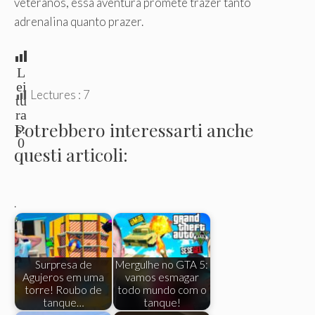
veteranos, essa aventura promete trazer tanto
adrenalina quanto prazer.
L
ei
Lectures :
7
tu
ra
Potrebbero interessarti anche
s:
0
questi articoli:
.
Surpresa de
Mergulhe no GTA 5:
Agujeros em uma
vamos esmagar
torre! Roubo de
todo mundo com o
tanque…
tanque!