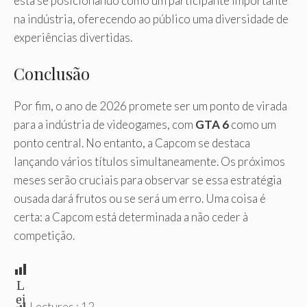
está se posicionando como um participante importante
na indústria, oferecendo ao público uma diversidade de
experiências divertidas.
Conclusão
Por fim, o ano de 2026 promete ser um ponto de virada
para a indústria de videogames, com
GTA 6
como um
ponto central. No entanto, a Capcom se destaca
lançando vários títulos simultaneamente. Os próximos
meses serão cruciais para observar se essa estratégia
ousada dará frutos ou se será um erro. Uma coisa é
certa: a Capcom está determinada a não ceder à
competição.
L
ei
Lectures :
12