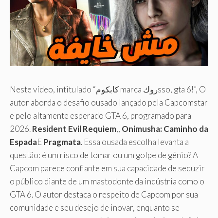
Neste vídeo, intitulado “كابكوم marca روكsso, gta 6!”, O
autor aborda o desafio ousado lançado pela Capcomstar
e pelo altamente esperado GTA 6, programado para
2026.
Resident Evil Requiem
,,
Onimusha: Caminho da
Espada
E
Pragmata
. Essa ousada escolha levanta a
questão: é um risco de tomar ou um golpe de gênio? A
Capcom parece confiante em sua capacidade de seduzir
o público diante de um mastodonte da indústria como o
GTA 6. O autor destaca o respeito de Capcom por sua
comunidade e seu desejo de inovar, enquanto se