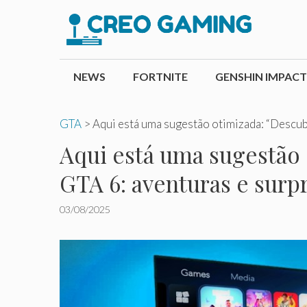
Pular
para
o
conteúdo
NEWS
FORTNITE
GENSHIN IMPACT
GTA
>
Aqui está uma sugestão otimizada: “Descub
Aqui está uma sugestão 
GTA 6: aventuras e surpr
03/08/2025