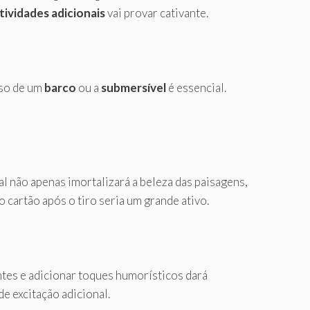
tividades adicionais
vai provar cativante.
uso de um
barco
ou a
submersível
é essencial.
l não apenas imortalizará a beleza das paisagens,
 cartão após o tiro seria um grande ativo.
ntes e adicionar toques humorísticos dará
e excitação adicional.