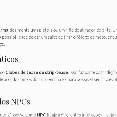
arma
idealmente uma pistola ou um rifle de atirador de elite. 
 possibilidade de dar um salto de tirar o fôlego de moto, enq
go.
ticos
omo
Clubes de tease de strip-tease
. Isso faz parte da tradiçã
de acordo com os dias da semana tornará possível sentir a e
dos NPCs
ante. Observe como
NPC
Reaja a diferentes interações – seja