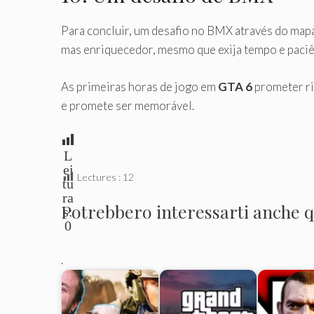
Para concluir, um desafio no BMX através do map
mas enriquecedor, mesmo que exija tempo e paciê
As primeiras horas de jogo em
GTA 6
prometer ri
e promete ser memorável.
L
ei
Lectures :
12
tu
ra
Potrebbero interessarti anche qu
s:
0
.