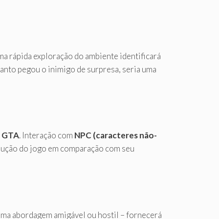
Uma rápida exploração do ambiente identificará
uanto pegou o inimigo de surpresa, seria uma
o
GTA
. Interação com
NPC (caracteres não-
volução do jogo em comparação com seu
 uma abordagem amigável ou hostil – fornecerá