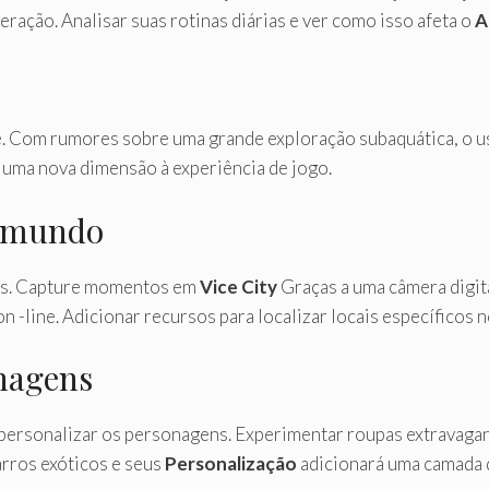
eração. Analisar suas rotinas diárias e ver como isso afeta o
A
e. Com rumores sobre uma grande exploração subaquática, o 
 uma nova dimensão à experiência de jogo.
o mundo
cos. Capture momentos em
Vice City
Graças a uma câmera digita
-line. Adicionar recursos para localizar locais específicos no
onagens
a personalizar os personagens. Experimentar roupas extravaga
arros exóticos e seus
Personalização
adicionará uma camada d