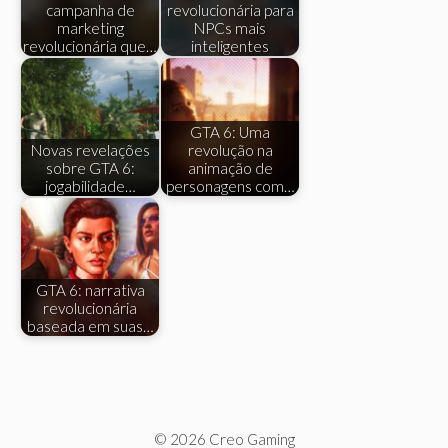
campanha de
revolucionária para
marketing
NPCs mais
revolucionária que…
inteligentes
GTA 6: Uma
Novas revelações
revolução na
sobre GTA 6:
animação de
jogabilidade…
personagens com…
GTA 6: narrativa
revolucionária
baseada em suas…
© 2026 Creo Gaming