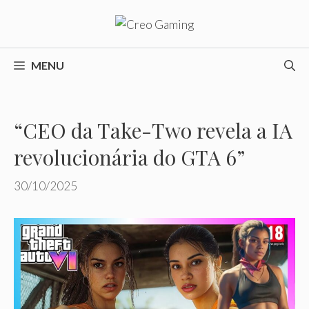
Pular
para
o
conteúdo
MENU
“CEO da Take-Two revela a IA
revolucionária do GTA 6”
30/10/2025