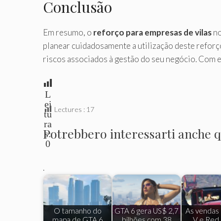
Conclusão
Em resumo, o
reforço para empresas de vilas
no
planear cuidadosamente a utilização deste reforç
riscos associados à gestão do seu negócio. Com e
L
ei
Lectures :
17
tu
ra
Potrebbero interessarti anche qu
s:
0
.
O tamanho do
GTA 6 gera US$ 2,7
As vendas
mapa de GTA 6
bilhões com 38
V e Red