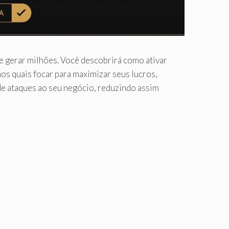
 gerar milhões. Você descobrirá como ativar
os quais focar para maximizar seus lucros,
de ataques ao seu negócio, reduzindo assim