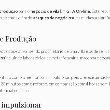
 produção
para o
negócio de vila
Em
GTA On-line
. Este rec
cutiremos o fim do
ataques de negócios
uma mudança signifi
de Produção
ocê pode ativar sendo proprietário de uma villa e pode ser us
ios
incluindo laboratórios de metanfetamina, maconha e coc
ntado como o melhor para impulsionar, pois oferece um ciclo
20 minutos com o reforço, em comparação com 4 horas sem. Is
tencial de lucro.
 impulsionar