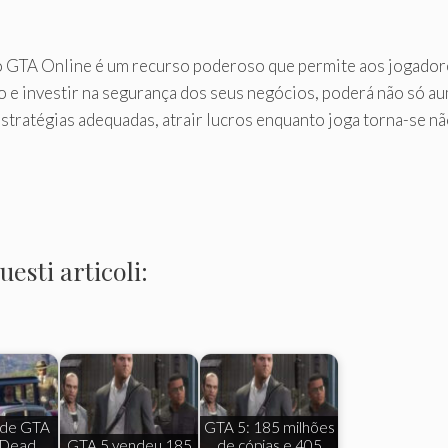
 GTA Online é um recurso poderoso que permite aos jogadore
o e investir na segurança dos seus negócios, poderá não só 
stratégias adequadas, atrair lucros enquanto joga torna-se nã
esti articoli:
 de GTA
GTA 5: 185 milhões
 Dead
GTA 5 vendeu 185
de cópias e 405