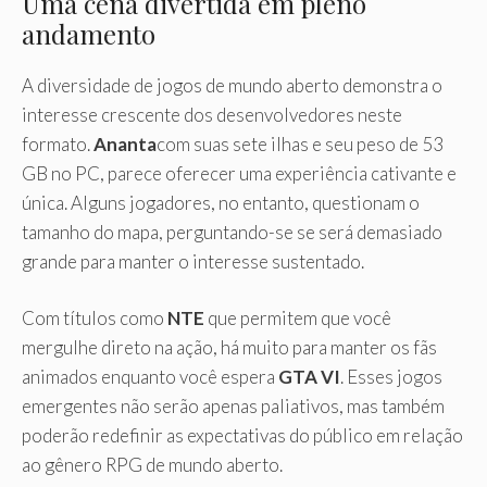
Uma cena divertida em pleno
andamento
A diversidade de jogos de mundo aberto demonstra o
interesse crescente dos desenvolvedores neste
formato.
Ananta
com suas sete ilhas e seu peso de 53
GB no PC, parece oferecer uma experiência cativante e
única. Alguns jogadores, no entanto, questionam o
tamanho do mapa, perguntando-se se será demasiado
grande para manter o interesse sustentado.
Com títulos como
NTE
que permitem que você
mergulhe direto na ação, há muito para manter os fãs
animados enquanto você espera
GTA VI
. Esses jogos
emergentes não serão apenas paliativos, mas também
poderão redefinir as expectativas do público em relação
ao gênero RPG de mundo aberto.