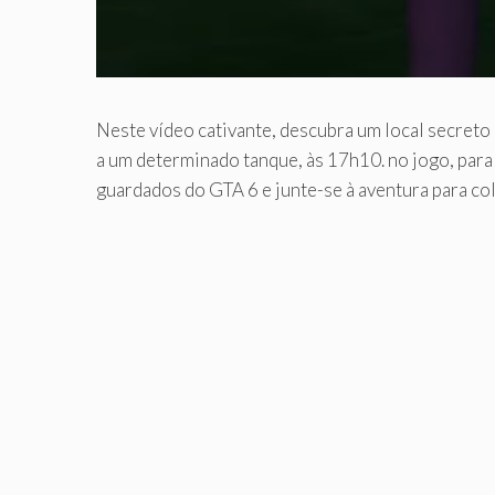
Neste vídeo cativante, descubra um local secret
a um determinado tanque, às 17h10. no jogo, par
guardados do GTA 6 e junte-se à aventura para co