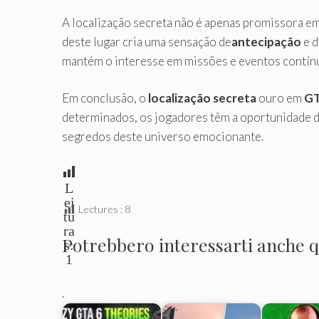
A localização secreta não é apenas promissora e
deste lugar cria uma sensação de
antecipação
e 
mantém o interesse em missões e eventos contín
Em conclusão, o
localização secreta
ouro em
GT
determinados, os jogadores têm a oportunidade de
segredos deste universo emocionante.
L
ei
Lectures :
8
tu
ra
Potrebbero interessarti anche qu
s:
1
.