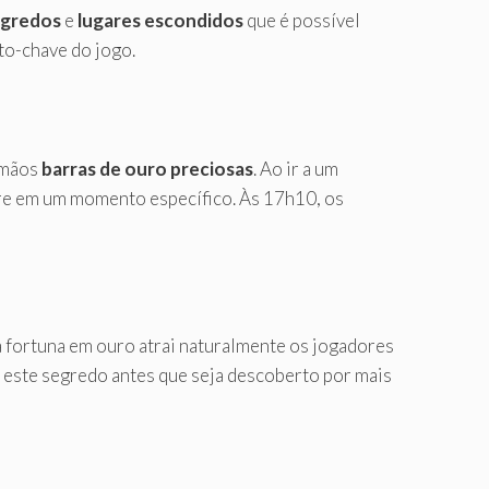
egredos
e
lugares escondidos
que é possível
to-chave do jogo.
 mãos
barras de ouro preciosas
. Ao ir a um
rre em um momento específico. Às 17h10, os
a fortuna em ouro atrai naturalmente os jogadores
r este segredo antes que seja descoberto por mais