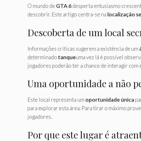
O mundo de
GTA 6
desperta entusiasmo crescent
descobrir. Este artigo centra-se na
localização s
Descoberta de um local sec
Informações críticas sugerem a existência de um
determinado
tanque
uma vez lá é possível obser
jogadores poderão ter a chance de interagir com e
Uma oportunidade a não p
Este local representa um
oportunidade única
pa
para explorar esta área. Para tirar o máximo prov
jogadores.
Por que este lugar é atraen