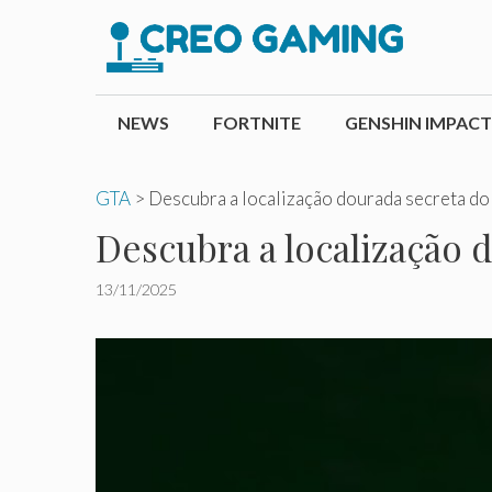
Pular
para
o
conteúdo
NEWS
FORTNITE
GENSHIN IMPACT
GTA
>
Descubra a localização dourada secreta do 
Descubra a localização d
13/11/2025