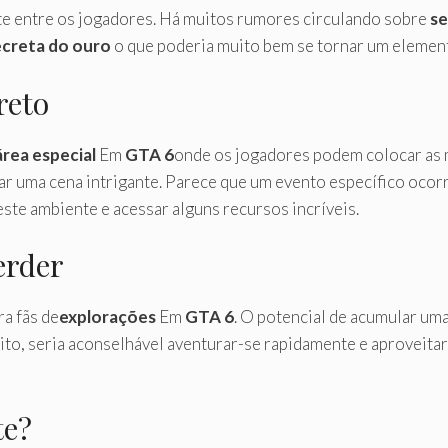
e entre os jogadores. Há muitos rumores circulando sobre
s
ecreta do ouro
o que poderia muito bem se tornar um elemen
reto
área especial
Em
GTA 6
onde os jogadores podem colocar as
var uma cena intrigante. Parece que um evento específico oco
ste ambiente e acessar alguns recursos incríveis.
erder
ra fãs de
explorações
Em
GTA 6
. O potencial de acumular um
eito, seria aconselhável aventurar-se rapidamente e aproveita
te?