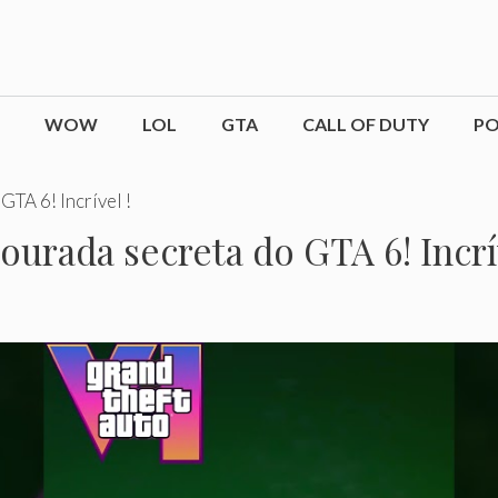
WOW
LOL
GTA
CALL OF DUTY
P
GTA 6! Incrível !
ourada secreta do GTA 6! Incrív