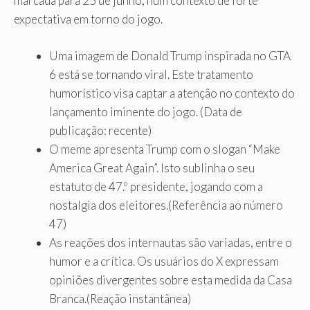
marcada para 25 de junho, num contexto de forte
expectativa em torno do jogo.
Uma imagem de Donald Trump inspirada no GTA
6 está se tornando viral.
Este tratamento
humorístico visa captar a atenção no contexto do
lançamento iminente do jogo.
(Data de
publicação: recente)
O meme apresenta Trump com o slogan “Make
America Great Again”.
Isto sublinha o seu
estatuto de 47.º presidente, jogando com a
nostalgia dos eleitores.
(Referência ao número
47)
As reações dos internautas são variadas, entre o
humor e a crítica.
Os usuários do X expressam
opiniões divergentes sobre esta medida da Casa
Branca.
(Reação instantânea)