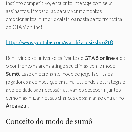
instinto competitivo, enquanto interage com seus
assinantes. Prepare -se para viver momentos
emocionantes, humor e calafrios nesta parte frenética
do GTA V online!
https://www.youtube.com/watch?v=osizsbzo2t8
Bem -vindo ao universo cativante de
GTA 5 online
onde
o confronto na arena atinge seu clímax com o modo
Sumô
. Esse emocionante modo de jogo facilita os
jogadores a competição em uma luta onde a estratégia e
a velocidade são necessárias. Vamos descobrir juntos
como maximizar nossas chances de ganhar ao entrar no
Área azul
!
Conceito do modo de sumô