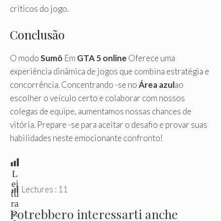
críticos do jogo.
Conclusão
O modo
Sumô
Em
GTA 5 online
Oferece uma
experiência dinâmica de jogos que combina estratégia e
concorrência. Concentrando -se no
Área azul
ao
escolher o veículo certo e colaborar com nossos
colegas de equipe, aumentamos nossas chances de
vitória. Prepare -se para aceitar o desafio e provar suas
habilidades neste emocionante confronto!
L
ei
Lectures :
11
tu
ra
Potrebbero interessarti anche
s: