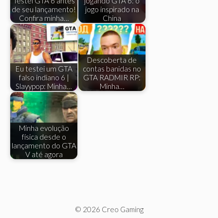
Testei GTA 6 antes
jogando GTA 6: o
de seu lançamento!
jogo inspirado na
Confira minha…
China
Descoberta de
Eu testei um GTA
contas banidas no
falso indiano 6 |
GTA RADMIR RP:
Slayypop: Minha…
Minha…
Minha evolução
física desde o
lançamento do GTA
V até agora
© 2026 Creo Gaming