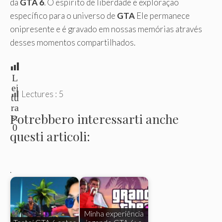
da
GTA 6
. O espírito de liberdade e exploração
específico para o universo de
GTA
Ele permanece
onipresente e é gravado em nossas memórias através
desses momentos compartilhados.
L
ei
Lectures :
5
tu
ra
Potrebbero interessarti anche
s:
0
questi articoli:
.
Minha experiência