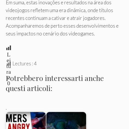
Em suma, estas inovações e resultados na área dos
videojogos refletem uma era dinâmica, onde títulos
recentes continuam a cativar e atrair jogadores.
Acompanharemos de perto esses desenvolvimentos e
seus impactos no cenário dos videogames.
L
ei
Lectures :
4
tu
ra
Potrebbero interessarti anche
s:
0
questi articoli:
.