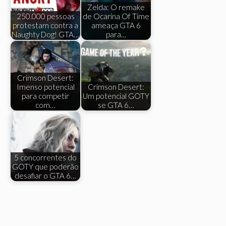
Zelda: O remake
250.000 pessoas
de Ocarina Of Time
protestam contra a
ameaça GTA 6
Naughty Dog! GTA…
para…
Crimson Desert:
Imenso potencial
Crimson Desert:
para competir
Um potencial GOTY
com…
se GTA 6…
5 concorrentes do
GOTY que poderão
desafiar o GTA 6…