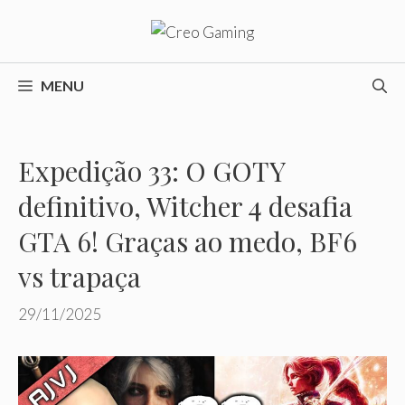
Pular
para
o
conteúdo
MENU
Expedição 33: O GOTY
definitivo, Witcher 4 desafia
GTA 6! Graças ao medo, BF6
vs trapaça
29/11/2025