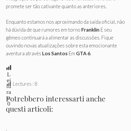
promete ser tão cativante quanto as anteriores.
Enquanto estamos nos aproximando da saída oficial, não
há dúvida de que rumores em torno
Franklin
E seu
gêmeo continuará a alimentar as discussões. Fique
ouvindo novas atualizações sobre esta emocionante
aventura através
Los Santos
Em
GTA 6
.
L
ei
Lectures :
8
tu
ra
Potrebbero interessarti anche
s:
0
questi articoli:
.