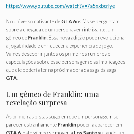
https://www.youtube.com/watch?v=7a5xxbcrlye
No universo cativante de
GTA 6
os fãs se perguntam
sobre a chegada de um personagem intrigante: um
gêmeo de
Franklin
. Essa nova adição pode revolucionar
a jogabilidade e enriquecer a experiência de jogo.
Vamos descobrir juntos os primeiros rumores e
especulações sobre esse personagem e as implicações
que ele poderia ter na próxima obra da saga da saga
GTA
.
Um gêmeo de Franklin: uma
revelação surpresa
As primeiras pistas sugerem que um personagem se
parecer estranhamente
Franklin
poderia aparecer em
GTA 6
. Este gêmeo se moveria
Los Santos
criando um