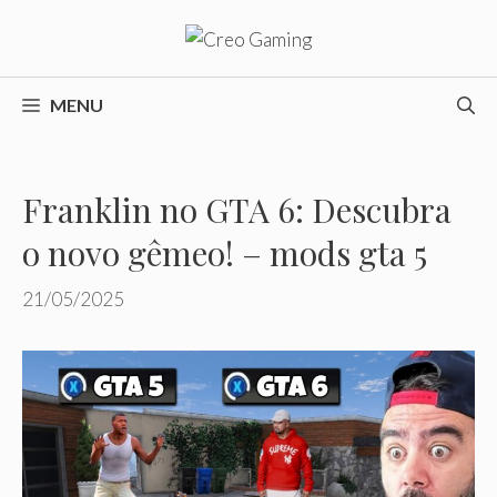
Pular
para
o
conteúdo
MENU
Franklin no GTA 6: Descubra
o novo gêmeo! – mods gta 5
21/05/2025