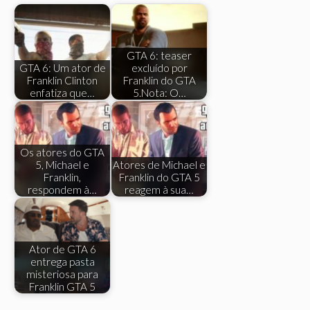
GTA 6: teaser
GTA 6: Um ator de
excluído por
Franklin Clinton
Franklin do GTA
enfatiza que…
5.Nota: O…
Os atores do GTA
5, Michael e
Atores de Michael e
Franklin,
Franklin do GTA 5
respondem à…
reagem à sua…
Ator de GTA 6
entrega pasta
misteriosa para
Franklin GTA 5